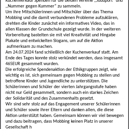
Kuchenverkauf Spenden für die beiden Vereine ,,Juuuport“ und
Förderverein
Leseförderung
SINUS
Ganztagesklassen
Datenschutz
Elternportal Grundschule
Speiseplan
,,Nummer gegen Kummer“ zu sammeln.
Um ihre Mitschülerinnen und Mitschüler über das Thema
Mobbing und die damit verbundenen Probleme aufzuklären,
Betreuungsmöglichkeiten
Schulgarten
Ganztagsschule
Leistungssportklassen
Formulare
Elternportal Mittelschule
Regeln
drehten die Kinder zunächst ein informatives Video, das in
allen Klassen der Grundschule gezeigt wurde. In der weiteren
Schulweghelfer
Schulfruchtprogramm
Übertritt
Regelklassen
Elternbriefe
Kontaktformular
Awo-Hort
Informationen
Vorbereitung bastelten sie mit viel Kreativität und Hingabe
Plakate und entwickelten Slogans, um auf die Aktion
Schulsanitäter
Ergebnisse Projektwoche
Regelklassen
Mögliche Abschlüsse
Wichtige Links und Adressen
Schulweg
Mittagsbetreuung Freiraum
aufmerksam zu machen.
Am 24.07.2024 fand schließlich der Kuchenverkauf statt. Am
Ende des Tages konnte stolz verkündet werden, dass insgesamt
Unser Schulhaus
Impressum
Tagesstätte St. Birgitta
465EUR gesammelt wurden.
Die erfolgreiche Spendenaktion der Ethikgruppen zeigt, wie
weitere Mitarbeiter
Hort am Sportpark
wichtig es ist, sich gemeinsam gegen Mobbing zu stellen und
betroffene Kinder und Jugendliche zu unterstützen. Die
Elternbeirat
Schülerinnen und Schüler der vierten Jahrgangsstufe haben
nicht nur Geld gesammelt, sondern auch ein starkes Zeichen
der Solidarität und des Zusammenhalts gesetzt.
Kollegium
Wir sind sehr stolz auf das Engagement unserer Schülerinnen
und Schüler sowie ihrer Eltern und danken allen, die diese
Sekretariat
Aktion unterstützt haben. Gemeinsam können wir viel bewegen
und dazu beitragen, dass Mobbing keinen Platz in unserer
SMV
Gesellschaft h