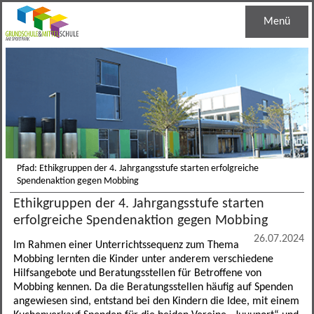
Menü
Startseite
Unsere Schule
Schulleben
Schulleitung
Grundschule
Haustechnik
Regelklassen
Pfad: Ethikgruppen der 4. Jahrgangsstufe starten erfolgreiche
Spendenaktion gegen Mobbing
Mittelschule
Jugendsozialarbeit
Ganztagesklassen
Schuleinschreibung
Ethikgruppen der 4. Jahrgangsstufe starten
erfolgreiche Spendenaktion gegen Mobbing
Informationen
Schulsozialarbeit
Bandklassen
Lernentwicklungsgespräch
M-Zug
26.07.2024
Im Rahmen einer Unterrichtssequenz zum Thema
Kontakt
Schulberatung
Leistungssportklassen
Lese- und Schreibentwicklung
Bandklassen
Termine
Mobbing lernten die Kinder unter anderem verschiedene
Hilfsangebote und Beratungsstellen für Betroffene von
Mobbing kennen. Da die Beratungsstellen häufig auf Spenden
Berufseinstiegsbegleitung
Arbeitsgemeinschaften
Medienreferenzschule
Schulverbund
Mensa
Allgemein
angewiesen sind, entstand bei den Kindern die Idee, mit einem