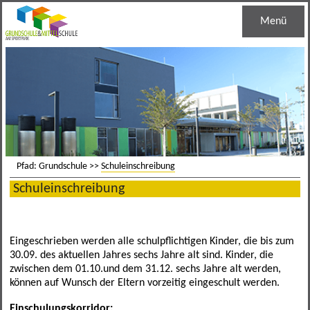
Menü
Startseite
Unsere Schule
Schulleben
Schulleitung
Grundschule
Haustechnik
Regelklassen
Pfad: Grundschule >>
Schuleinschreibung
Schuleinschreibung
Mittelschule
Jugendsozialarbeit
Ganztagesklassen
Schuleinschreibung
Informationen
Schulsozialarbeit
Bandklassen
Lernentwicklungsgespräch
M-Zug
Eingeschrieben werden alle schulpflichtigen Kinder, die bis zum
30.09. des aktuellen Jahres sechs Jahre alt sind. Kinder, die
Kontakt
Schulberatung
Leistungssportklassen
Lese- und Schreibentwicklung
Bandklassen
Termine
zwischen dem 01.10.und dem 31.12. sechs Jahre alt werden,
können auf Wunsch der Eltern vorzeitig eingeschult werden.
Berufseinstiegsbegleitung
Arbeitsgemeinschaften
Medienreferenzschule
Schulverbund
Mensa
Allgemein
Einschulungskorridor: