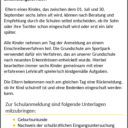
Förderverein
Leseförderung
SINUS
Ganztagesklassen
Datenschutz
Elternportal Grundschule
Speiseplan
Eltern eines Kindes, das zwischen dem 01. Juli und 30.
September sechs Jahre alt wird, können nach Beratung und
Betreuungsmöglichkeiten
Schulgarten
Ganztagsschule
Leistungssportklassen
Formulare
Elternportal Mittelschule
Regeln
Empfehlung durch die Schulen selbst entscheiden, ob ihr Sohn
oder ihre Tochter schon eingeschult wird oder erst ein Jahr
Schulweghelfer
Schulfruchtprogramm
Übertritt
Regelklassen
Elternbriefe
Kontaktformular
Awo-Hort
Informationen
später.
Alle Kinder nehmen am Tag der Anmeldung an einem
Schulsanitäter
Ergebnisse Projektwoche
Regelklassen
Mögliche Abschlüsse
Wichtige Links und Adressen
Schulweg
Mittagsbetreuung Freiraum
Einschreibeverfahren teil. Die Grundschule am Sportpark
verwendet dafür ein Verfahren, das an unserer Grundschule
Unser Schulhaus
Impressum
Tagesstätte St. Birgitta
nach neuesten Erkenntnissen entwickelt wurde. Hierbei
bearbeiten immer sechs Kinder gemeinsam mit einer
weitere Mitarbeiter
Hort am Sportpark
erfahrenen Lehrkraft spielerisch kindgemäße Aufgaben.
Die Eltern bekommen noch am gleichen Tag eine Rückmeldung,
Elternbeirat
ob ihr Kind schulreif ist und ohne Bedenken eingeschult werden
kann.
Kollegium
Zur Schulanmeldung sind folgende Unterlagen
mitzubringen:
Sekretariat
Geburtsurkunde
SMV
Nachweis der schulärztlichen Eingangsuntersuchung