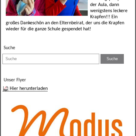
Förderverein
Leseförderung
SINUS
Ganztagesklassen
Datenschutz
Elternportal Grundschule
Speiseplan
der Aula, dann
wenigstens leckere
Krapfen!!! Ein
Betreuungsmöglichkeiten
Schulgarten
Ganztagsschule
Leistungssportklassen
Formulare
Elternportal Mittelschule
Regeln
großes Dankeschön an den Elternbeirat, der uns die Krapfen
wieder für die ganze Schule gespendet hat!
Schulweghelfer
Schulfruchtprogramm
Übertritt
Regelklassen
Elternbriefe
Kontaktformular
Awo-Hort
Informationen
Schulsanitäter
Ergebnisse Projektwoche
Regelklassen
Mögliche Abschlüsse
Wichtige Links und Adressen
Schulweg
Mittagsbetreuung Freiraum
Suche
Unser Schulhaus
Impressum
Tagesstätte St. Birgitta
weitere Mitarbeiter
Hort am Sportpark
Unser Flyer
Hier herunterladen
Elternbeirat
Kollegium
Sekretariat
SMV