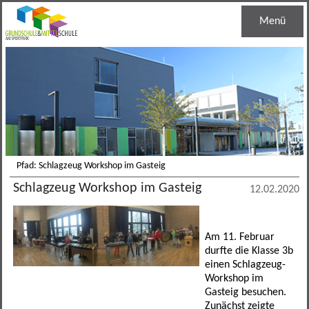
Menü
Startseite
Unsere Schule
Schulleben
Schulleitung
Grundschule
Haustechnik
Regelklassen
Pfad: Schlagzeug Workshop im Gasteig
Schlagzeug Workshop im Gasteig
Mittelschule
Jugendsozialarbeit
Ganztagesklassen
Schuleinschreibung
12.02.2020
Informationen
Schulsozialarbeit
Bandklassen
Lernentwicklungsgespräch
M-Zug
Am 11. Februar
durfte die Klasse 3b
Kontakt
Schulberatung
Leistungssportklassen
Lese- und Schreibentwicklung
Bandklassen
Termine
einen Schlagzeug-
Workshop im
Berufseinstiegsbegleitung
Arbeitsgemeinschaften
Medienreferenzschule
Schulverbund
Mensa
Allgemein
Gasteig besuchen.
Zunächst zeigte