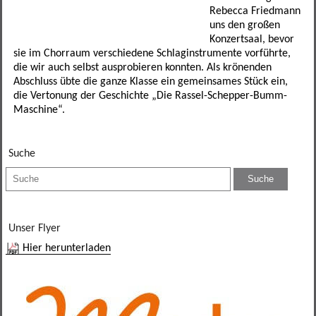
Förderverein
Leseförderung
SINUS
Ganztagesklassen
Datenschutz
Elternportal Grundschule
Speiseplan
Rebecca Friedmann
uns den großen
Konzertsaal, bevor
Betreuungsmöglichkeiten
Schulgarten
Ganztagsschule
Leistungssportklassen
Formulare
Elternportal Mittelschule
Regeln
sie im Chorraum verschiedene Schlaginstrumente vorführte,
die wir auch selbst ausprobieren konnten. Als krönenden
Schulweghelfer
Schulfruchtprogramm
Übertritt
Regelklassen
Elternbriefe
Kontaktformular
Awo-Hort
Informationen
Abschluss übte die ganze Klasse ein gemeinsames Stück ein,
die Vertonung der Geschichte „Die Rassel-Schepper-Bumm-
Schulsanitäter
Ergebnisse Projektwoche
Regelklassen
Mögliche Abschlüsse
Wichtige Links und Adressen
Schulweg
Mittagsbetreuung Freiraum
Maschine“.
Unser Schulhaus
Impressum
Tagesstätte St. Birgitta
Suche
weitere Mitarbeiter
Hort am Sportpark
Elternbeirat
Unser Flyer
Kollegium
Hier herunterladen
Sekretariat
SMV