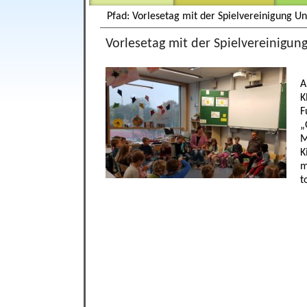
Pfad: Vorlesetag mit der Spielvereinigung U
Vorlesetag mit der Spielvereinigun
A
K
F
„
M
K
m
t