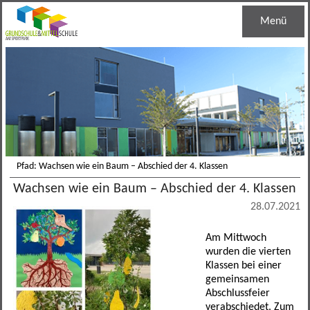
Menü
Startseite
Unsere Schule
Schulleben
Schulleitung
Grundschule
Haustechnik
Regelklassen
Pfad: Wachsen wie ein Baum – Abschied der 4. Klassen
Wachsen wie ein Baum – Abschied der 4. Klassen
Mittelschule
Jugendsozialarbeit
Ganztagesklassen
Schuleinschreibung
28.07.2021
Informationen
Schulsozialarbeit
Bandklassen
Lernentwicklungsgespräch
M-Zug
Am Mittwoch
wurden die vierten
Kontakt
Schulberatung
Leistungssportklassen
Lese- und Schreibentwicklung
Bandklassen
Termine
Klassen bei einer
gemeinsamen
Berufseinstiegsbegleitung
Arbeitsgemeinschaften
Medienreferenzschule
Schulverbund
Mensa
Allgemein
Abschlussfeier
verabschiedet. Zum