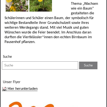
Förderverein
Leseförderung
SINUS
Ganztagesklassen
Datenschutz
Elternportal Grundschule
Speiseplan
Thema „Wachsen
wie ein Baum“
gestalteten die
Betreuungsmöglichkeiten
Schulgarten
Ganztagsschule
Leistungssportklassen
Formulare
Elternportal Mittelschule
Regeln
Schülerinnen und Schüler einen Baum, der symbolisch für
wichtige Bestandteile ihrer Grundschulzeit sowie ihres
Schulweghelfer
Schulfruchtprogramm
Übertritt
Regelklassen
Elternbriefe
Kontaktformular
Awo-Hort
Informationen
weiteren Werdegangs stand. Mit viel Musik und guten
Wünschen wurde die Feier beendet. Im Anschluss daran
Schulsanitäter
Ergebnisse Projektwoche
Regelklassen
Mögliche Abschlüsse
Wichtige Links und Adressen
Schulweg
Mittagsbetreuung Freiraum
durften die Viertklässler*innen den echten Birnbaum im
Pausenhof pflanzen.
Unser Schulhaus
Impressum
Tagesstätte St. Birgitta
Suche
weitere Mitarbeiter
Hort am Sportpark
Elternbeirat
Unser Flyer
Kollegium
Hier herunterladen
Sekretariat
SMV