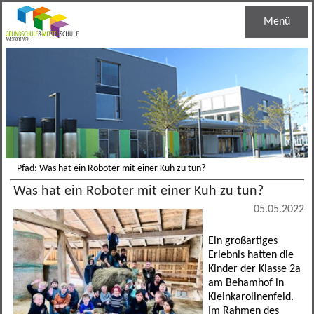
Menü
Startseite
Unsere Schule
Schulleben
Schulleitung
Grundschule
Haustechnik
Regelklassen
Pfad: Was hat ein Roboter mit einer Kuh zu tun?
Was hat ein Roboter mit einer Kuh zu tun?
Mittelschule
Jugendsozialarbeit
Ganztagesklassen
Schuleinschreibung
05.05.2022
Informationen
Schulsozialarbeit
Bandklassen
Lernentwicklungsgespräch
M-Zug
Ein großartiges
Erlebnis hatten die
Kontakt
Schulberatung
Leistungssportklassen
Lese- und Schreibentwicklung
Bandklassen
Termine
Kinder der Klasse 2a
am Behamhof in
Berufseinstiegsbegleitung
Arbeitsgemeinschaften
Medienreferenzschule
Schulverbund
Mensa
Allgemein
Kleinkarolinenfeld.
Im Rahmen des