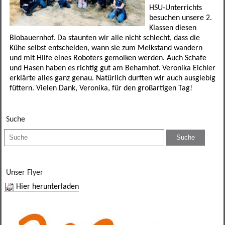
Förderverein
Leseförderung
SINUS
Ganztagesklassen
Datenschutz
Elternportal Grundschule
Speiseplan
HSU-Unterrichts
besuchen unsere 2.
Klassen diesen
Betreuungsmöglichkeiten
Schulgarten
Ganztagsschule
Leistungssportklassen
Formulare
Elternportal Mittelschule
Regeln
Biobauernhof. Da staunten wir alle nicht schlecht, dass die
Kühe selbst entscheiden, wann sie zum Melkstand wandern
Schulweghelfer
Schulfruchtprogramm
Übertritt
Regelklassen
Elternbriefe
Kontaktformular
Awo-Hort
Informationen
und mit Hilfe eines Roboters gemolken werden. Auch Schafe
und Hasen haben es richtig gut am Behamhof. Veronika Eichler
Schulsanitäter
Ergebnisse Projektwoche
Regelklassen
Mögliche Abschlüsse
Wichtige Links und Adressen
Schulweg
Mittagsbetreuung Freiraum
erklärte alles ganz genau. Natürlich durften wir auch ausgiebig
füttern. Vielen Dank, Veronika, für den großartigen Tag!
Unser Schulhaus
Impressum
Tagesstätte St. Birgitta
Suche
weitere Mitarbeiter
Hort am Sportpark
Elternbeirat
Unser Flyer
Kollegium
Hier herunterladen
Sekretariat
SMV