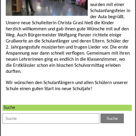
Förderverein
Leseförderung
SINUS
Ganztagesklassen
Datenschutz
Elternportal Grundschule
Speiseplan
wurden mit einer
Schulanfangsfeier in
der Aula begrüßt.
Betreuungsmöglichkeiten
Schulgarten
Ganztagsschule
Leistungssportklassen
Formulare
Elternportal Mittelschule
Regeln
Unsere neue Schulleiterin Christa Grasl hieß die Kinder
herzlich willkommen und gab ihnen gute Wünsche mit auf den
Schulweghelfer
Schulfruchtprogramm
Übertritt
Regelklassen
Elternbriefe
Kontaktformular
Awo-Hort
Informationen
Weg. Auch Bürgermeister Wolfgang Panzer richtete einige
Grußworte an die Schulanfänger und deren Eltern. Schüler der
Schulsanitäter
Ergebnisse Projektwoche
Regelklassen
Mögliche Abschlüsse
Wichtige Links und Adressen
Schulweg
Mittagsbetreuung Freiraum
2. Jahrgangsstufe musizierten und trugen Lieder vor. Die erste
Anspannung war dann schnell verflogen. Gemeinsam mit ihren
neuen Lehrerinnen ging es endlich in die Klassenzimmer, wo
Unser Schulhaus
Impressum
Tagesstätte St. Birgitta
die Erstklässler schon ein bisschen Schulvormittag erleben
durften.
weitere Mitarbeiter
Hort am Sportpark
Wir wünschen den Schulanfängern und allen Schülern unserer
Schule einen guten Start ins neue Schuljahr!
Elternbeirat
Kollegium
Suche
Sekretariat
SMV