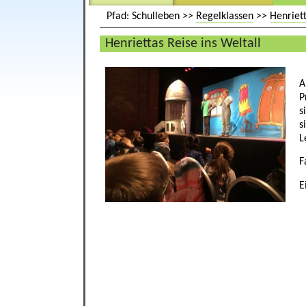
Pfad: Schulleben >>
Regelklassen
>>
Henriett
Henriettas Reise ins Weltall
A
P
s
s
L
F
E