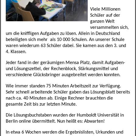
Förderverein
Leseförderung
SINUS
Ganztagesklassen
Datenschutz
Elternportal Grundschule
Speiseplan
Viele Millionen
Schüler auf der
Betreuungsmöglichkeiten
Schulgarten
Ganztagsschule
Leistungssportklassen
Formulare
Elternportal Mittelschule
Regeln
ganzen Welt
versammelten sich,
Schulweghelfer
Schulfruchtprogramm
Übertritt
Regelklassen
Elternbriefe
Kontaktformular
Awo-Hort
Informationen
um die kniffligen Aufgaben zu lösen. Allein in Deutschland
beteiligten sich mehr als 10 000 Schulen. An unserer Schule
waren wiederum 63 Schüler dabei. Sie kamen aus den 3. und
Schulsanitäter
Ergebnisse Projektwoche
Regelklassen
Mögliche Abschlüsse
Wichtige Links und Adressen
Schulweg
Mittagsbetreuung Freiraum
4. Klassen.
Unser Schulhaus
Impressum
Tagesstätte St. Birgitta
Jeder fand in der geräumigen Mensa Platz, damit Aufgaben-
und Lösungszettel, der Rechenblock, Stärkungsmittel und
verschiedene Glücksbringer ausgebreitet werden konnten.
weitere Mitarbeiter
Hort am Sportpark
Wie immer standen 75 Minuten Arbeitszeit zur Verfügung.
Elternbeirat
Sehr schnell arbeitende Schüler gaben das Lösungsblatt bereits
nach ca. 40 Minuten ab. Einige Rechner brauchten die
gesamte Zeit bis zur letzten Minute.
Kollegium
Die Lösungsbuchstaben wurden der Humboldt Universität in
Sekretariat
Berlin online übermittelt. Nun heißt es: Abwarten!
In etwa 6 Wochen werden die Ergebnislisten, Urkunden und
SMV