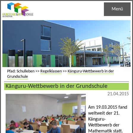
Menü
Startseite
Unsere Schule
Schulleben
Schulleitung
Grundschule
Haustechnik
Regelklassen
Pfad: Schulleben >>
Regelklassen
>>
Känguru-Wettbewerb in der
Grundschule
Mittelschule
Jugendsozialarbeit
Ganztagesklassen
Schuleinschreibung
Känguru-Wettbewerb in der Grundschule
21.04.2015
Informationen
Schulsozialarbeit
Bandklassen
Lernentwicklungsgespräch
M-Zug
Am 19.03.2015 fand
Kontakt
Schulberatung
Leistungssportklassen
Lese- und Schreibentwicklung
Bandklassen
Termine
weltweit der 21.
Känguru-
Berufseinstiegsbegleitung
Arbeitsgemeinschaften
Medienreferenzschule
Schulverbund
Mensa
Allgemein
Wettbewerb der
Mathematik statt.