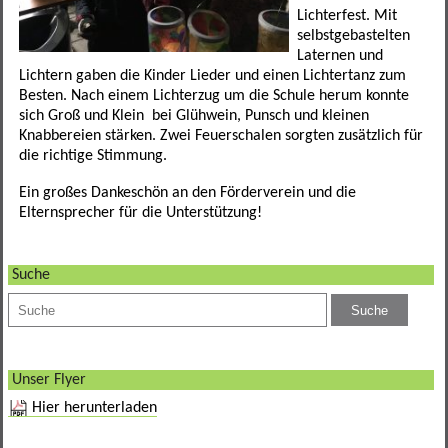
Förderverein
Leseförderung
SINUS
Ganztagesklassen
Datenschutz
Elternportal Grundschule
Speiseplan
Lichterfest. Mit
selbstgebastelten
Laternen und
Betreuungsmöglichkeiten
Schulgarten
Ganztagsschule
Leistungssportklassen
Formulare
Elternportal Mittelschule
Regeln
Lichtern gaben die Kinder Lieder und einen Lichtertanz zum
Besten. Nach einem Lichterzug um die Schule herum konnte
Schulweghelfer
Schulfruchtprogramm
Übertritt
Regelklassen
Elternbriefe
Kontaktformular
Awo-Hort
Informationen
sich Groß und Klein bei Glühwein, Punsch und kleinen
Knabbereien stärken. Zwei Feuerschalen sorgten zusätzlich für
Schulsanitäter
Ergebnisse Projektwoche
Regelklassen
Mögliche Abschlüsse
Wichtige Links und Adressen
Schulweg
Mittagsbetreuung Freiraum
die richtige Stimmung.
Ein großes Dankeschön an den Förderverein und die
Unser Schulhaus
Impressum
Tagesstätte St. Birgitta
Elternsprecher für die Unterstützung!
weitere Mitarbeiter
Hort am Sportpark
Suche
Elternbeirat
Kollegium
Unser Flyer
Sekretariat
Hier herunterladen
SMV