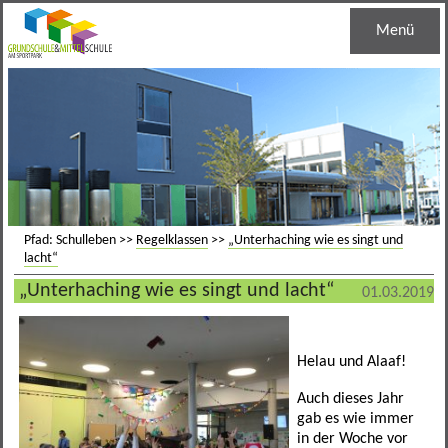
Menü
Startseite
Unsere Schule
Schulleben
Schulleitung
Grundschule
Haustechnik
Regelklassen
Pfad: Schulleben >>
Regelklassen
>>
„Unterhaching wie es singt und
lacht“
Mittelschule
Jugendsozialarbeit
Ganztagesklassen
Schuleinschreibung
„Unterhaching wie es singt und lacht“
01.03.2019
Informationen
Schulsozialarbeit
Bandklassen
Lernentwicklungsgespräch
M-Zug
Helau und Alaaf!
Kontakt
Schulberatung
Leistungssportklassen
Lese- und Schreibentwicklung
Bandklassen
Termine
Auch dieses Jahr
Berufseinstiegsbegleitung
Arbeitsgemeinschaften
Medienreferenzschule
Schulverbund
Mensa
Allgemein
gab es wie immer
in der Woche vor