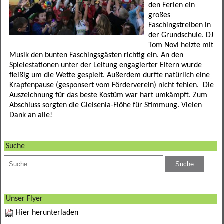
den Ferien ein
Förderverein
Leseförderung
SINUS
Ganztagesklassen
Datenschutz
Elternportal Grundschule
Speiseplan
großes
Faschingstreiben in
Betreuungsmöglichkeiten
Schulgarten
Ganztagsschule
Leistungssportklassen
Formulare
Elternportal Mittelschule
Regeln
der Grundschule. DJ
Tom Novi heizte mit
Schulweghelfer
Schulfruchtprogramm
Übertritt
Regelklassen
Elternbriefe
Kontaktformular
Awo-Hort
Informationen
Musik den bunten Faschingsgästen richtig ein. An den
Spielestationen unter der Leitung engagierter Eltern wurde
fleißig um die Wette gespielt. Außerdem durfte natürlich eine
Schulsanitäter
Ergebnisse Projektwoche
Regelklassen
Mögliche Abschlüsse
Wichtige Links und Adressen
Schulweg
Mittagsbetreuung Freiraum
Krapfenpause (gesponsert vom Förderverein) nicht fehlen. Die
Auszeichnung für das beste Kostüm war hart umkämpft. Zum
Unser Schulhaus
Impressum
Tagesstätte St. Birgitta
Abschluss sorgten die Gleisenia-Flöhe für Stimmung. Vielen
Dank an alle!
weitere Mitarbeiter
Hort am Sportpark
Suche
Elternbeirat
Kollegium
Sekretariat
Unser Flyer
Hier herunterladen
SMV